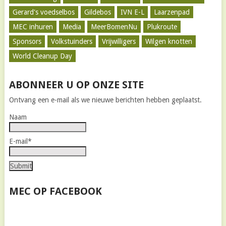
Gerard's voedselbos
Gildebos
IVN E-L
Laarzenpad
MEC inhuren
Media
MeerBomenNu
Plukroute
Sponsors
Volkstuinders
Vrijwilligers
Wilgen knotten
World Cleanup Day
ABONNEER U OP ONZE SITE
Ontvang een e-mail als we nieuwe berichten hebben geplaatst.
Naam
E-mail*
MEC OP FACEBOOK