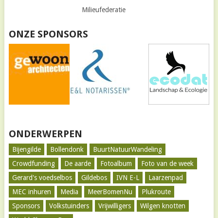
Milieufederatie
ONZE SPONSORS
ONDERWERPEN
Bijengilde
Bollendonk
BuurtNatuurWandeling
Crowdfunding
De aarde
Fotoalbum
Foto van de week
Gerard's voedselbos
Gildebos
IVN E-L
Laarzenpad
MEC inhuren
Media
MeerBomenNu
Plukroute
Sponsors
Volkstuinders
Vrijwilligers
Wilgen knotten