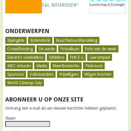
ONDERWERPEN
Bijengilde
Bollendonk
BuurtNatuurWandeling
Crowdfunding
De aarde
Fotoalbum
Foto van de week
Gerard's voedselbos
Gildebos
IVN E-L
Laarzenpad
MEC inhuren
Media
MeerBomenNu
Plukroute
Sponsors
Volkstuinders
Vrijwilligers
Wilgen knotten
World Cleanup Day
ABONNEER U OP ONZE SITE
Ontvang een e-mail als we nieuwe berichten hebben geplaatst.
Naam