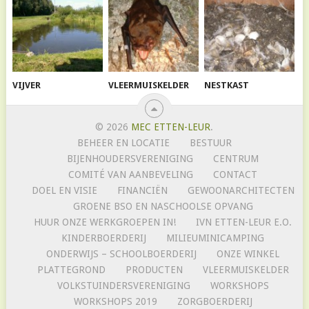
VIJVER
VLEERMUISKELDER
NESTKAST
© 2026
MEC ETTEN-LEUR
.
BEHEER EN LOCATIE
BESTUUR
BIJENHOUDERSVERENIGING
CENTRUM
COMITÉ VAN AANBEVELING
CONTACT
DOEL EN VISIE
FINANCIËN
GEWOONARCHITECTEN
GROENE BSO EN NASCHOOLSE OPVANG
HUUR ONZE WERKGROEPEN IN!
IVN ETTEN-LEUR E.O.
KINDERBOERDERIJ
MILIEUMINICAMPING
ONDERWIJS – SCHOOLBOERDERIJ
ONZE WINKEL
PLATTEGROND
PRODUCTEN
VLEERMUISKELDER
VOLKSTUINDERSVERENIGING
WORKSHOPS
WORKSHOPS 2019
ZORGBOERDERIJ