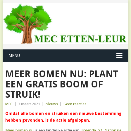
MENU
MEER BOMEN NU: PLANT
EEN GRATIS BOOM OF
STRUIK!
MEC
|
3 maart 2021
|
Nieuws
|
Geen reacties
Omdat alle bomen en struiken een nieuwe bestemming
hebben gevonden, is de actie afgelopen.
Meer bomen nu
is een landelijke actie van
Urgenda
,
St. Nationale