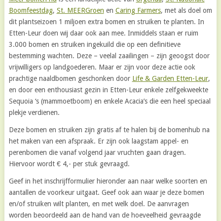
Boomfeestdag
,
St. MEERGroen
en
Caring Farmers
, met als doel om
dit plantseizoen 1 miljoen extra bomen en struiken te planten. In
Etten-Leur doen wij daar ook aan mee. Inmiddels staan er ruim
3.000 bomen en struiken ingekuild die op een definitieve
bestemming wachten. Deze – veelal zaailingen – zijn geoogst door
vrijwilligers op landgoederen. Maar er zijn voor deze actie ook
prachtige naaldbomen geschonken door
Life & Garden Etten-Leur
,
en door een enthousiast gezin in Etten-Leur enkele zelfgekweekte
Sequoia ‘s (mammoetboom) en enkele Acacia’s die een heel speciaal
plekje verdienen.
Deze bomen en struiken zijn gratis af te halen bij de bomenhub na
het maken van een afspraak. Er zijn ook laagstam appel- en
perenbomen die vanaf volgend jaar vruchten gaan dragen.
Hiervoor wordt € 4,- per stuk gevraagd.
Geef in het inschrijfformulier hieronder aan naar welke soorten en
aantallen de voorkeur uitgaat. Geef ook aan waar je deze bomen
en/of struiken wilt planten, en met welk doel. De aanvragen
worden beoordeeld aan de hand van de hoeveelheid gevraagde