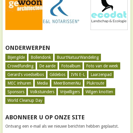
ONDERWERPEN
Bijengilde
Bollendonk
BuurtNatuurWandeling
Crowdfunding
De aarde
Fotoalbum
Foto van de week
Gerard's voedselbos
Gildebos
IVN E-L
Laarzenpad
MEC inhuren
Media
MeerBomenNu
Plukroute
Sponsors
Volkstuinders
Vrijwilligers
Wilgen knotten
World Cleanup Day
ABONNEER U OP ONZE SITE
Ontvang een e-mail als we nieuwe berichten hebben geplaatst.