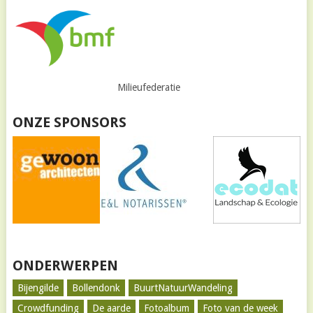
Milieufederatie
ONZE SPONSORS
ONDERWERPEN
Bijengilde
Bollendonk
BuurtNatuurWandeling
Crowdfunding
De aarde
Fotoalbum
Foto van de week