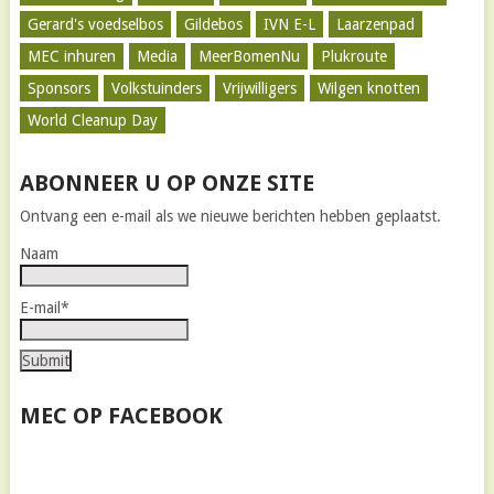
Gerard's voedselbos
Gildebos
IVN E-L
Laarzenpad
MEC inhuren
Media
MeerBomenNu
Plukroute
Sponsors
Volkstuinders
Vrijwilligers
Wilgen knotten
World Cleanup Day
ABONNEER U OP ONZE SITE
Ontvang een e-mail als we nieuwe berichten hebben geplaatst.
Naam
E-mail*
MEC OP FACEBOOK