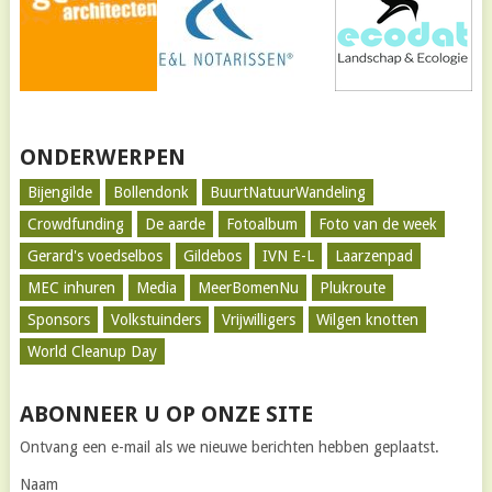
ONDERWERPEN
Bijengilde
Bollendonk
BuurtNatuurWandeling
Crowdfunding
De aarde
Fotoalbum
Foto van de week
Gerard's voedselbos
Gildebos
IVN E-L
Laarzenpad
MEC inhuren
Media
MeerBomenNu
Plukroute
Sponsors
Volkstuinders
Vrijwilligers
Wilgen knotten
World Cleanup Day
ABONNEER U OP ONZE SITE
Ontvang een e-mail als we nieuwe berichten hebben geplaatst.
Naam