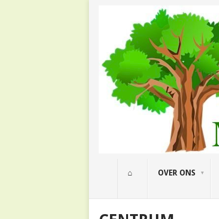
⌂
OVER ONS