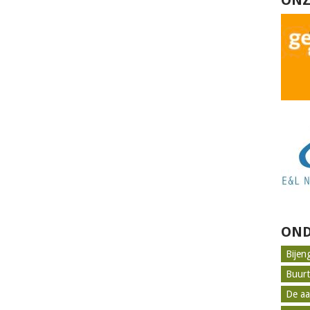
ONZ
OND
Bijen
Buur
De aa