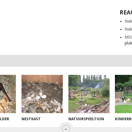
REA
Rie
Rie
ME
plu
ELDER
NESTKAST
NATUURSPEELTUIN
KINDERB