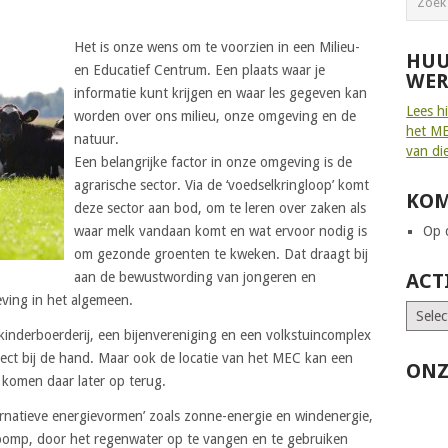
Het is onze wens om te voorzien in een Milieu-
HUU
en Educatief Centrum. Een plaats waar je
WER
informatie kunt krijgen en waar les gegeven kan
Lees h
worden over ons milieu, onze omgeving en de
het ME
natuur.
van di
Een belangrijke factor in onze omgeving is de
agrarische sector. Via de ‘voedselkringloop’ komt
KOM
deze sector aan bod, om te leren over zaken als
waar melk vandaan komt en wat ervoor nodig is
Op d
om gezonde groenten te kweken. Dat draagt bij
aan de bewustwording van jongeren en
ACT
ving in het algemeen.
inderboerderij, een bijenvereniging en een volkstuincomplex
rect bij de hand. Maar ook de locatie van het MEC kan een
ONZ
e komen daar later op terug.
rnatieve energievormen’ zoals zonne-energie en windenergie,
omp, door het regenwater op te vangen en te gebruiken