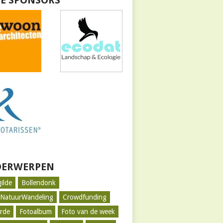
E SPONSORS
ERWERPEN
gilde
Bollendonk
tNatuurWandeling
Crowdfunding
rde
Fotoalbum
Foto van de week