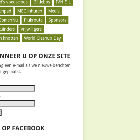
d's voedselbos
Gildebos
IVN E-L
zenpad
MEC inhuren
Media
BomenNu
Plukroute
Sponsors
tuinders
Vrijwilligers
n knotten
World Cleanup Day
NNEER U OP ONZE SITE
g een e-mail als we nieuwe berichten
 geplaatst.
*
 OP FACEBOOK