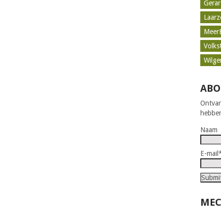
Gerar
Laar
Meer
Volks
Wilge
ABO
Ontvan
hebben
Naam
E-mail
MEC