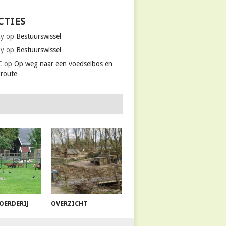
CTIES
ky
op
Bestuurswissel
ky
op
Bestuurswissel
C
op
Op weg naar een voedselbos en
kroute
OERDERIJ
OVERZICHT