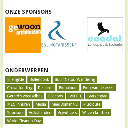
ONZE SPONSORS
ONDERWERPEN
Bijengilde
Bollendonk
BuurtNatuurWandeling
Crowdfunding
De aarde
Fotoalbum
Foto van de week
Gerard's voedselbos
Gildebos
IVN E-L
Laarzenpad
MEC inhuren
Media
MeerBomenNu
Plukroute
Sponsors
Volkstuinders
Vrijwilligers
Wilgen knotten
World Cleanup Day