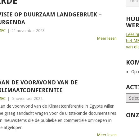
ARDE
VISIE OP DUURZAAM LANDGEBRUIK –
HUU
URGENDA
WER
MEC
|
21 november 2023
Lees h
Meer lezen
het ME
van di
KOM
Op d
AAN DE VOORAVOND VAN DE
ACT
KLIMAATCONFERENTIE
MEC
|
5 november 2022
an de vooravond van de Klimaatconferentie in Egypte willen
e graag aandacht vragen voor de uitstekende documentaires
ONZ
n nieuwsitems die de publieke en commerciële omroepen in
e afgelopen
Meer lezen