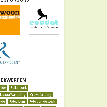
E SPONSORS
ERWERPEN
gilde
Bollendonk
tNatuurWandeling
Crowdfunding
rde
Fotoalbum
Foto van de week