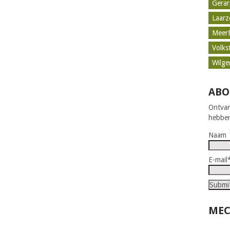
Gerar
Laar
Meer
Volks
Wilge
ABO
Ontvan
hebben
Naam
E-mail
MEC