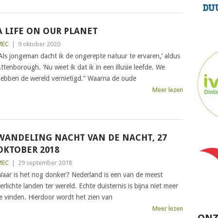
A LIFE ON OUR PLANET
MEC
|
9 oktober 2020
Als jongeman dacht ik de ongerepte natuur te ervaren,’ aldus
ttenborough. ‘Nu weet ik dat ik in een illusie leefde. We
ebben de wereld vernietigd.” Waarna de oude
Meer lezen
WANDELING NACHT VAN DE NACHT, 27
OKTOBER 2018
MEC
|
29 september 2018
aar is het nog donker? Nederland is een van de meest
erlichte landen ter wereld. Echte duisternis is bijna niet meer
e vinden. Hierdoor wordt het zien van
Meer lezen