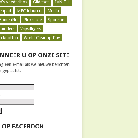
d's voedselbos
Gildebos
IVN E-L
zenpad
MEC inhuren
Media
BomenNu
Plukroute
Sponsors
tuinders
Vrijwilligers
n knotten
World Cleanup Day
NNEER U OP ONZE SITE
g een e-mail als we nieuwe berichten
 geplaatst.
*
 OP FACEBOOK