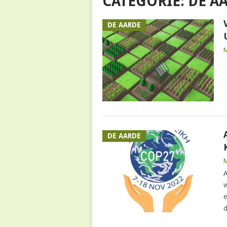
CATEGORIE:
DE A
DE AARDE
DE AARDE
A
w
e
d