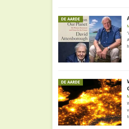
DE AARDE
“
A
h
DE AARDE
W
v
t