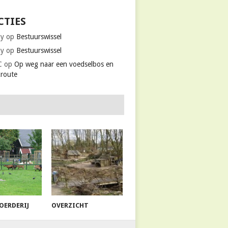
CTIES
ky
op
Bestuurswissel
ky
op
Bestuurswissel
C
op
Op weg naar een voedselbos en
kroute
OERDERIJ
OVERZICHT