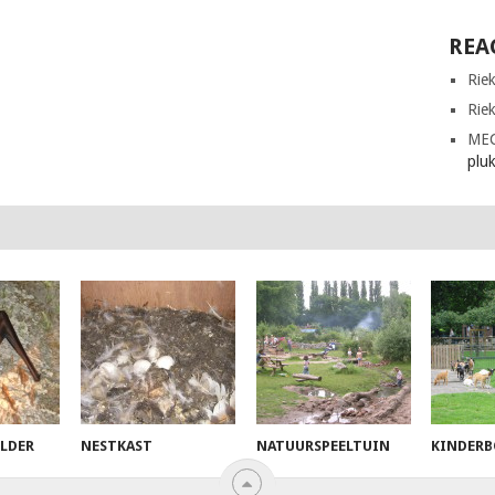
REA
Rie
Rie
ME
plu
ELDER
NESTKAST
NATUURSPEELTUIN
KINDERB