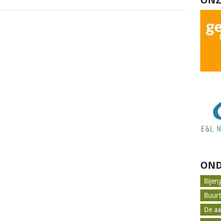
ONZ
OND
Bijen
Buur
De aa