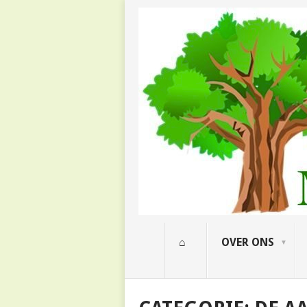
⌂
OVER ONS