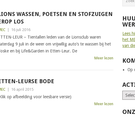
LIONS WASSEN, POETSEN EN STOFZUIGEN
HUU
EROP LOS
WER
MEC
|
16 juli 2016
Lees h
TTEN-LEUR – Tientallen leden van de Lionsclub waren
het ME
aterdag 9 juli in de weer om vrijwillig auto’s te wassen bij het
van di
oske en bij Life&Garden in Etten-Leur. De
Meer lezen
KOM
Op d
ETTEN-LEURSE BODE
ACT
MEC
|
16 april 2015
Klik op afbeelding voor leesbare versie)
Meer lezen
ONZ