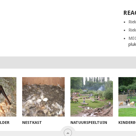
REA
Rie
Rie
ME
plu
ELDER
NESTKAST
NATUURSPEELTUIN
KINDERB