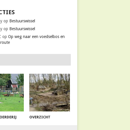
CTIES
ky
op
Bestuurswissel
ky
op
Bestuurswissel
C
op
Op weg naar een voedselbos en
kroute
OERDERIJ
OVERZICHT