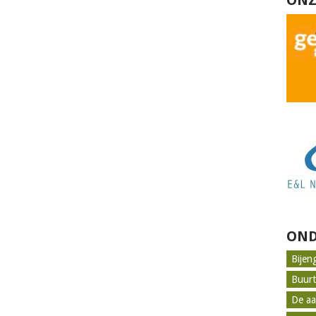
ONZ
OND
Bijen
Buur
De aa