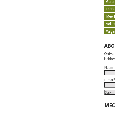
Gerar
Laar
Meer
Volks
Wilge
ABO
Ontvan
hebben
Naam
E-mail
MEC