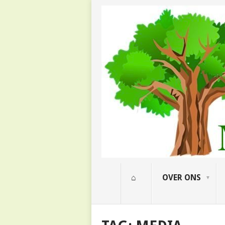
⌂
OVER ONS