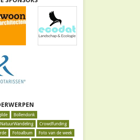
E SPONSORS
ERWERPEN
gilde
Bollendonk
tNatuurWandeling
Crowdfunding
rde
Fotoalbum
Foto van de week