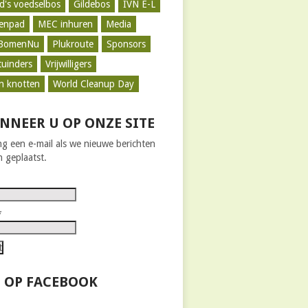
d's voedselbos
Gildebos
IVN E-L
zenpad
MEC inhuren
Media
BomenNu
Plukroute
Sponsors
tuinders
Vrijwilligers
n knotten
World Cleanup Day
NNEER U OP ONZE SITE
g een e-mail als we nieuwe berichten
 geplaatst.
*
 OP FACEBOOK