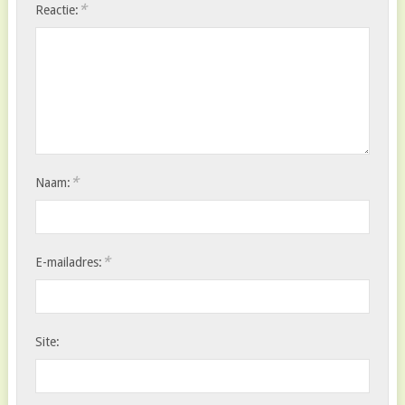
*
Reactie:
*
Naam:
*
E-mailadres:
Site: