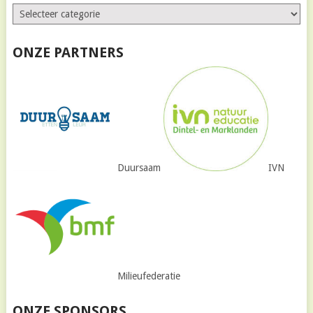
ONZE PARTNERS
Duursaam
IVN
Milieufederatie
ONZE SPONSORS