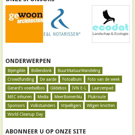
ONDERWERPEN
Bijengilde
Bollendonk
BuurtNatuurWandeling
Crowdfunding
De aarde
Fotoalbum
Foto van de week
Gerard's voedselbos
Gildebos
IVN E-L
Laarzenpad
MEC inhuren
Media
MeerBomenNu
Plukroute
Sponsors
Volkstuinders
Vrijwilligers
Wilgen knotten
World Cleanup Day
ABONNEER U OP ONZE SITE