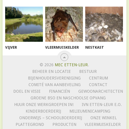
VIJVER
VLEERMUISKELDER
NESTKAST
© 2026
MEC ETTEN-LEUR
.
BEHEER EN LOCATIE
BESTUUR
BIJENHOUDERSVERENIGING
CENTRUM
COMITÉ VAN AANBEVELING
CONTACT
DOEL EN VISIE
FINANCIËN
GEWOONARCHITECTEN
GROENE BSO EN NASCHOOLSE OPVANG
HUUR ONZE WERKGROEPEN IN!
IVN ETTEN-LEUR E.O.
KINDERBOERDERIJ
MILIEUMINICAMPING
ONDERWIJS – SCHOOLBOERDERIJ
ONZE WINKEL
PLATTEGROND
PRODUCTEN
VLEERMUISKELDER