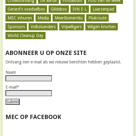
Crowdfunding
De aarde
Fotoalbum
Foto van de week
Gerard's voedselbos
Gildebos
IVN E-L
Laarzenpad
MEC inhuren
Media
MeerBomenNu
Plukroute
Sponsors
Volkstuinders
Vrijwilligers
Wilgen knotten
World Cleanup Day
ABONNEER U OP ONZE SITE
Ontvang een e-mail als we nieuwe berichten hebben geplaatst.
Naam
E-mail*
MEC OP FACEBOOK