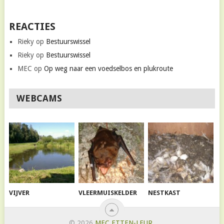
REACTIES
Rieky
op
Bestuurswissel
Rieky
op
Bestuurswissel
MEC
op
Op weg naar een voedselbos en plukroute
WEBCAMS
VIJVER
VLEERMUISKELDER
NESTKAST
© 2026
MEC ETTEN-LEUR
.