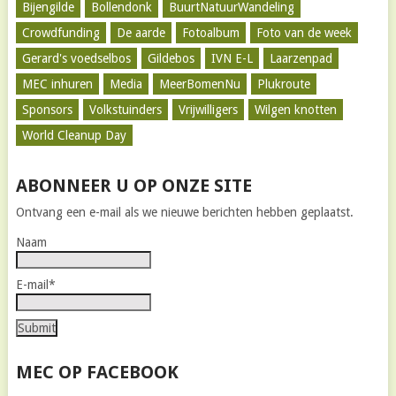
Bijengilde
Bollendonk
BuurtNatuurWandeling
Crowdfunding
De aarde
Fotoalbum
Foto van de week
Gerard's voedselbos
Gildebos
IVN E-L
Laarzenpad
MEC inhuren
Media
MeerBomenNu
Plukroute
Sponsors
Volkstuinders
Vrijwilligers
Wilgen knotten
World Cleanup Day
ABONNEER U OP ONZE SITE
Ontvang een e-mail als we nieuwe berichten hebben geplaatst.
Naam
E-mail*
MEC OP FACEBOOK