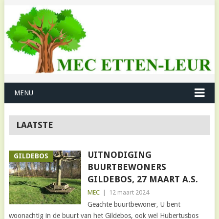
MENU
LAATSTE
UITNODIGING
GILDEBOS
BUURTBEWONERS
GILDEBOS, 27 MAART A.S.
MEC
|
12 maart 2024
Geachte buurtbewoner, U bent
woonachtig in de buurt van het Gildebos, ook wel Hubertusbos