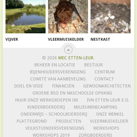
VIJVER
VLEERMUISKELDER
NESTKAST
© 2026
MEC ETTEN-LEUR
.
BEHEER EN LOCATIE
BESTUUR
BIJENHOUDERSVERENIGING
CENTRUM
COMITÉ VAN AANBEVELING
CONTACT
DOEL EN VISIE
FINANCIËN
GEWOONARCHITECTEN
GROENE BSO EN NASCHOOLSE OPVANG
HUUR ONZE WERKGROEPEN IN!
IVN ETTEN-LEUR E.O.
KINDERBOERDERIJ
MILIEUMINICAMPING
ONDERWIJS – SCHOOLBOERDERIJ
ONZE WINKEL
PLATTEGROND
PRODUCTEN
VLEERMUISKELDER
VOLKSTUINDERSVERENIGING
WORKSHOPS
WORKSHOPS 2019
ZORGBOERDERIJ