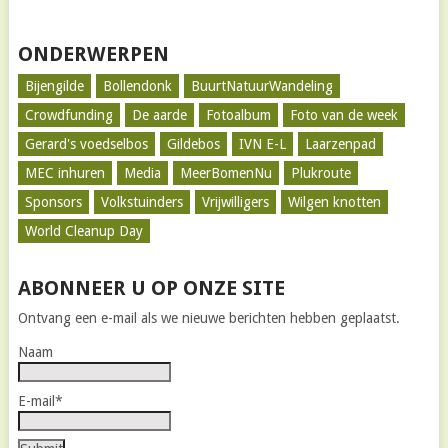
ONDERWERPEN
Bijengilde
Bollendonk
BuurtNatuurWandeling
Crowdfunding
De aarde
Fotoalbum
Foto van de week
Gerard's voedselbos
Gildebos
IVN E-L
Laarzenpad
MEC inhuren
Media
MeerBomenNu
Plukroute
Sponsors
Volkstuinders
Vrijwilligers
Wilgen knotten
World Cleanup Day
ABONNEER U OP ONZE SITE
Ontvang een e-mail als we nieuwe berichten hebben geplaatst.
Naam
E-mail*