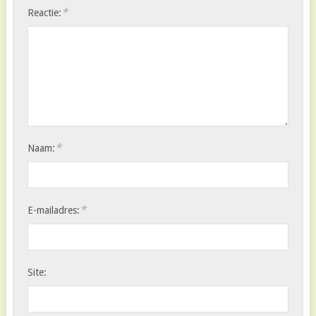
*
Reactie:
*
Naam:
*
E-mailadres:
Site: