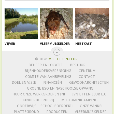
VIJVER
VLEERMUISKELDER
NESTKAST
© 2026
MEC ETTEN-LEUR
.
BEHEER EN LOCATIE
BESTUUR
BIJENHOUDERSVERENIGING
CENTRUM
COMITÉ VAN AANBEVELING
CONTACT
DOEL EN VISIE
FINANCIËN
GEWOONARCHITECTEN
GROENE BSO EN NASCHOOLSE OPVANG
HUUR ONZE WERKGROEPEN IN!
IVN ETTEN-LEUR E.O.
KINDERBOERDERIJ
MILIEUMINICAMPING
ONDERWIJS – SCHOOLBOERDERIJ
ONZE WINKEL
PLATTEGROND
PRODUCTEN
VLEERMUISKELDER