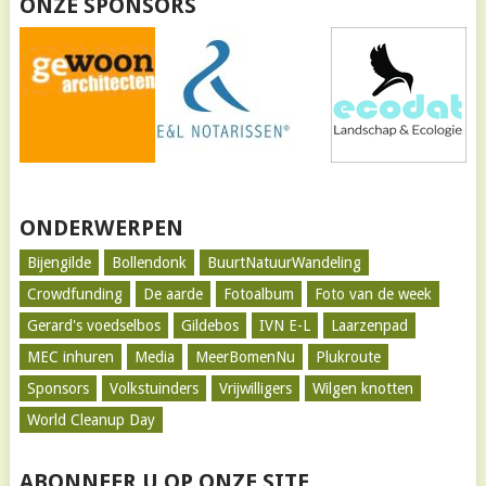
ONZE SPONSORS
ONDERWERPEN
Bijengilde
Bollendonk
BuurtNatuurWandeling
Crowdfunding
De aarde
Fotoalbum
Foto van de week
Gerard's voedselbos
Gildebos
IVN E-L
Laarzenpad
MEC inhuren
Media
MeerBomenNu
Plukroute
Sponsors
Volkstuinders
Vrijwilligers
Wilgen knotten
World Cleanup Day
ABONNEER U OP ONZE SITE