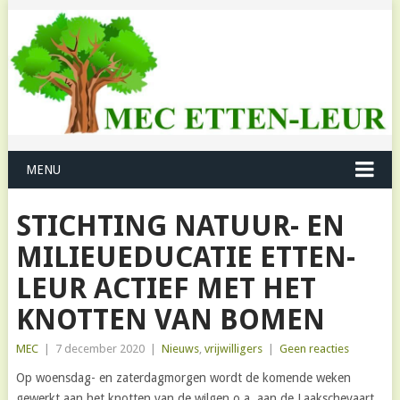
MENU
STICHTING NATUUR- EN
MILIEUEDUCATIE ETTEN-
LEUR ACTIEF MET HET
KNOTTEN VAN BOMEN
MEC
|
7 december 2020
|
Nieuws
,
vrijwilligers
|
Geen reacties
Op woensdag- en zaterdagmorgen wordt de komende weken
gewerkt aan het knotten van de wilgen o.a. aan de Laakschevaart