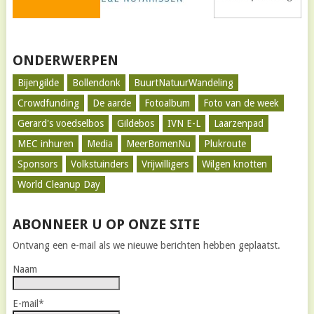
ONDERWERPEN
Bijengilde
Bollendonk
BuurtNatuurWandeling
Crowdfunding
De aarde
Fotoalbum
Foto van de week
Gerard's voedselbos
Gildebos
IVN E-L
Laarzenpad
MEC inhuren
Media
MeerBomenNu
Plukroute
Sponsors
Volkstuinders
Vrijwilligers
Wilgen knotten
World Cleanup Day
ABONNEER U OP ONZE SITE
Ontvang een e-mail als we nieuwe berichten hebben geplaatst.
Naam
E-mail*