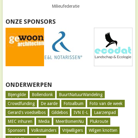
Milieufederatie
ONZE SPONSORS
ONDERWERPEN
Bijengilde
Bollendonk
BuurtNatuurWandeling
Crowdfunding
De aarde
Fotoalbum
Foto van de week
Gerard's voedselbos
Gildebos
IVN E-L
Laarzenpad
MEC inhuren
Media
MeerBomenNu
Plukroute
Sponsors
Volkstuinders
Vrijwilligers
Wilgen knotten