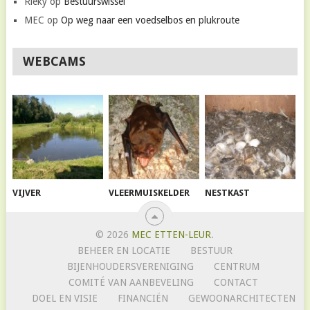
Rieky
op
Bestuurswissel
MEC
op
Op weg naar een voedselbos en plukroute
WEBCAMS
VIJVER
VLEERMUISKELDER
NESTKAST
© 2026
MEC ETTEN-LEUR
.
BEHEER EN LOCATIE
BESTUUR
BIJENHOUDERSVERENIGING
CENTRUM
COMITÉ VAN AANBEVELING
CONTACT
DOEL EN VISIE
FINANCIËN
GEWOONARCHITECTEN