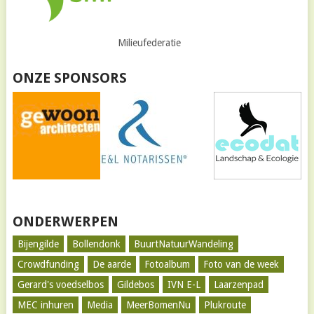
Milieufederatie
ONZE SPONSORS
ONDERWERPEN
Bijengilde
Bollendonk
BuurtNatuurWandeling
Crowdfunding
De aarde
Fotoalbum
Foto van de week
Gerard's voedselbos
Gildebos
IVN E-L
Laarzenpad
MEC inhuren
Media
MeerBomenNu
Plukroute