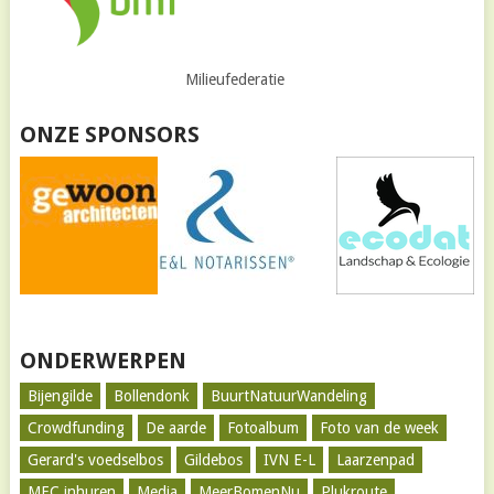
Milieufederatie
ONZE SPONSORS
ONDERWERPEN
Bijengilde
Bollendonk
BuurtNatuurWandeling
Crowdfunding
De aarde
Fotoalbum
Foto van de week
Gerard's voedselbos
Gildebos
IVN E-L
Laarzenpad
MEC inhuren
Media
MeerBomenNu
Plukroute