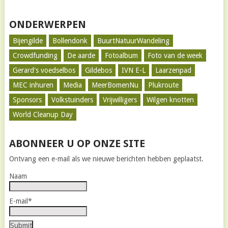
ONDERWERPEN
Bijengilde
Bollendonk
BuurtNatuurWandeling
Crowdfunding
De aarde
Fotoalbum
Foto van de week
Gerard's voedselbos
Gildebos
IVN E-L
Laarzenpad
MEC inhuren
Media
MeerBomenNu
Plukroute
Sponsors
Volkstuinders
Vrijwilligers
Wilgen knotten
World Cleanup Day
ABONNEER U OP ONZE SITE
Ontvang een e-mail als we nieuwe berichten hebben geplaatst.
Naam
E-mail*