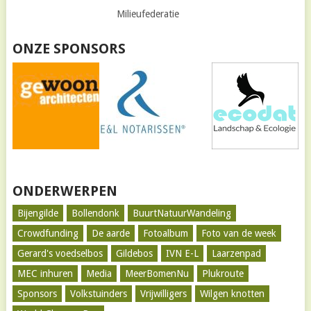
Milieufederatie
ONZE SPONSORS
ONDERWERPEN
Bijengilde
Bollendonk
BuurtNatuurWandeling
Crowdfunding
De aarde
Fotoalbum
Foto van de week
Gerard's voedselbos
Gildebos
IVN E-L
Laarzenpad
MEC inhuren
Media
MeerBomenNu
Plukroute
Sponsors
Volkstuinders
Vrijwilligers
Wilgen knotten