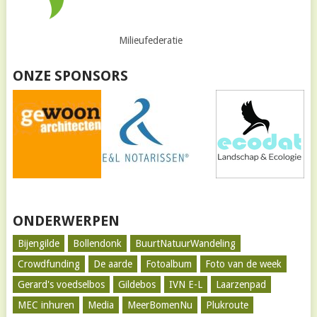
Milieufederatie
ONZE SPONSORS
ONDERWERPEN
Bijengilde
Bollendonk
BuurtNatuurWandeling
Crowdfunding
De aarde
Fotoalbum
Foto van de week
Gerard's voedselbos
Gildebos
IVN E-L
Laarzenpad
MEC inhuren
Media
MeerBomenNu
Plukroute