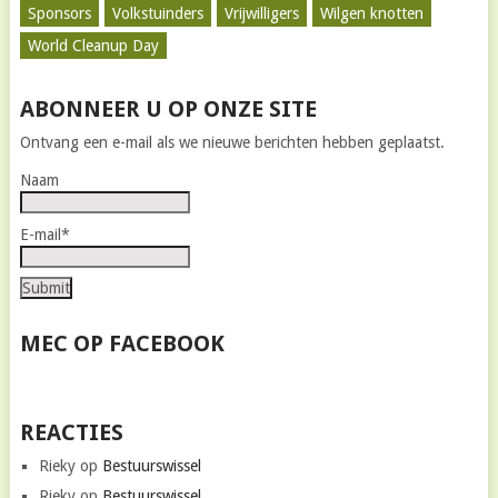
Sponsors
Volkstuinders
Vrijwilligers
Wilgen knotten
World Cleanup Day
ABONNEER U OP ONZE SITE
Ontvang een e-mail als we nieuwe berichten hebben geplaatst.
Naam
E-mail*
MEC OP FACEBOOK
REACTIES
Rieky
op
Bestuurswissel
Rieky
op
Bestuurswissel