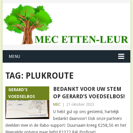
MENU
TAG:
PLUKROUTE
BEDANKT VOOR UW STEM
GERARD'S
OP GERARD’S VOEDSELBOS!
VOEDSELBOS
MEC
|
21 oktober 2023
U hebt gul op ons gestemd, hartelijk
bedankt daarvoor! Ook onze partners
deelden mee in de Rabo-support: Duursaam kreeg €258,50 en het
Bijengilde ontving maar liefst €1372,84! Proficiat!