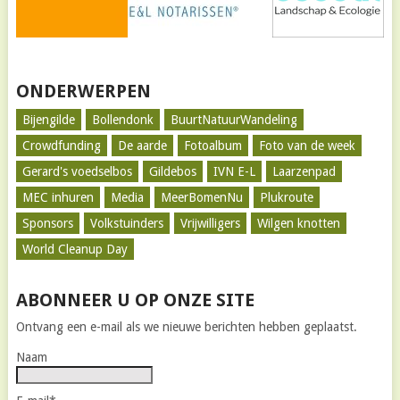
ONDERWERPEN
Bijengilde
Bollendonk
BuurtNatuurWandeling
Crowdfunding
De aarde
Fotoalbum
Foto van de week
Gerard's voedselbos
Gildebos
IVN E-L
Laarzenpad
MEC inhuren
Media
MeerBomenNu
Plukroute
Sponsors
Volkstuinders
Vrijwilligers
Wilgen knotten
World Cleanup Day
ABONNEER U OP ONZE SITE
Ontvang een e-mail als we nieuwe berichten hebben geplaatst.
Naam