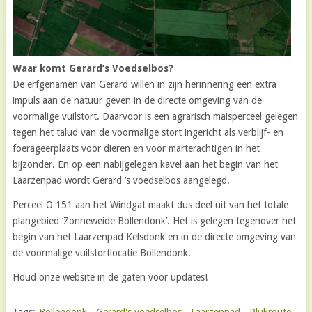
Waar komt Gerard’s Voedselbos?
De erfgenamen van Gerard willen in zijn herinnering een extra
impuls aan de natuur geven in de directe omgeving van de
voormalige vuilstort. Daarvoor is een agrarisch maisperceel gelegen
tegen het talud van de voormalige stort ingericht als verblijf- en
foerageerplaats voor dieren en voor marterachtigen in het
bijzonder. En op een nabijgelegen kavel aan het begin van het
Laarzenpad wordt Gerard ’s voedselbos aangelegd.
Perceel O 151 aan het Windgat maakt dus deel uit van het totale
plangebied ‘Zonneweide Bollendonk’. Het is gelegen tegenover het
begin van het Laarzenpad Kelsdonk en in de directe omgeving van
de voormalige vuilstortlocatie Bollendonk.
Houd onze website in de gaten voor updates!
Tags:
Bollendonk
,
Gerard's voedselbos
,
Laarzenpad
,
Plukroute