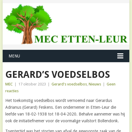
MENU
GERARD’S VOEDSELBOS
MEC
|
17 oktober 2023
|
Gerard's voedselbos
,
Nieuws
|
Geen
reacties
Het toekomstig voedselbos wordt vernoemd naar Gerardus
Adrianus (Gerard) Feskens. Een ondernemer in Etten-Leur die
leefde van 18-02-1938 tot 18-04-2020. Behalve aannemer was hij
ook de initiatiefnemer voor de voormalige vuilstort Bollendonk.
Toentertijd was het storten van afval de gewoonste zaak van de