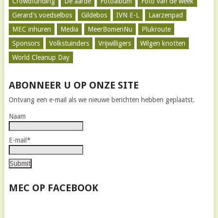
Crowdfunding
De aarde
Fotoalbum
Foto van de week
Gerard's voedselbos
Gildebos
IVN E-L
Laarzenpad
MEC inhuren
Media
MeerBomenNu
Plukroute
Sponsors
Volkstuinders
Vrijwilligers
Wilgen knotten
World Cleanup Day
ABONNEER U OP ONZE SITE
Ontvang een e-mail als we nieuwe berichten hebben geplaatst.
Naam
E-mail*
MEC OP FACEBOOK