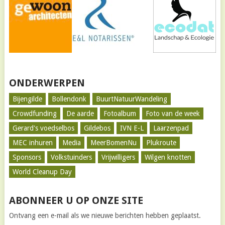
ONDERWERPEN
Bijengilde
Bollendonk
BuurtNatuurWandeling
Crowdfunding
De aarde
Fotoalbum
Foto van de week
Gerard's voedselbos
Gildebos
IVN E-L
Laarzenpad
MEC inhuren
Media
MeerBomenNu
Plukroute
Sponsors
Volkstuinders
Vrijwilligers
Wilgen knotten
World Cleanup Day
ABONNEER U OP ONZE SITE
Ontvang een e-mail als we nieuwe berichten hebben geplaatst.