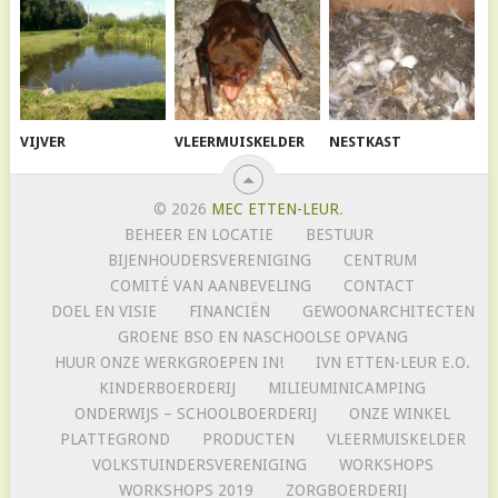
VIJVER
VLEERMUISKELDER
NESTKAST
© 2026
MEC ETTEN-LEUR
.
BEHEER EN LOCATIE
BESTUUR
BIJENHOUDERSVERENIGING
CENTRUM
COMITÉ VAN AANBEVELING
CONTACT
DOEL EN VISIE
FINANCIËN
GEWOONARCHITECTEN
GROENE BSO EN NASCHOOLSE OPVANG
HUUR ONZE WERKGROEPEN IN!
IVN ETTEN-LEUR E.O.
KINDERBOERDERIJ
MILIEUMINICAMPING
ONDERWIJS – SCHOOLBOERDERIJ
ONZE WINKEL
PLATTEGROND
PRODUCTEN
VLEERMUISKELDER
VOLKSTUINDERSVERENIGING
WORKSHOPS
WORKSHOPS 2019
ZORGBOERDERIJ