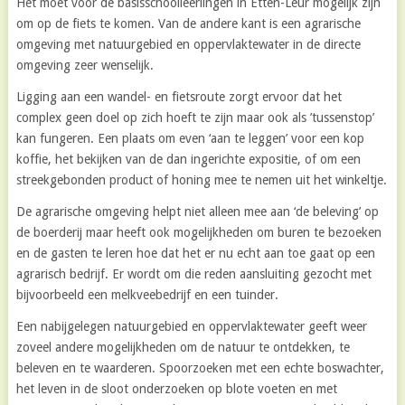
Het moet voor de basisschoolleerlingen in Etten-Leur mogelijk zijn
om op de fiets te komen. Van de andere kant is een agrarische
omgeving met natuurgebied en oppervlaktewater in de directe
omgeving zeer wenselijk.
Ligging aan een wandel- en fietsroute zorgt ervoor dat het
complex geen doel op zich hoeft te zijn maar ook als ’tussenstop’
kan fungeren. Een plaats om even ‘aan te leggen’ voor een kop
koffie, het bekijken van de dan ingerichte expositie, of om een
streekgebonden product of honing mee te nemen uit het winkeltje.
De agrarische omgeving helpt niet alleen mee aan ‘de beleving’ op
de boerderij maar heeft ook mogelijkheden om buren te bezoeken
en de gasten te leren hoe dat het er nu echt aan toe gaat op een
agrarisch bedrijf. Er wordt om die reden aansluiting gezocht met
bijvoorbeeld een melkveebedrijf en een tuinder.
Een nabijgelegen natuurgebied en oppervlaktewater geeft weer
zoveel andere mogelijkheden om de natuur te ontdekken, te
beleven en te waarderen. Spoorzoeken met een echte boswachter,
het leven in de sloot onderzoeken op blote voeten en met