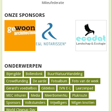
Milieufederatie
ONZE SPONSORS
ONDERWERPEN
Bijengilde
Bollendonk
BuurtNatuurWandeling
Crowdfunding
De aarde
Fotoalbum
Foto van de week
Gerard's voedselbos
Gildebos
IVN E-L
Laarzenpad
MEC inhuren
Media
MeerBomenNu
Plukroute
Sponsors
Volkstuinders
Vrijwilligers
Wilgen knotten
World Cleanup Day