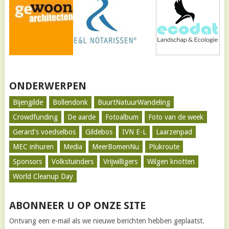
ONDERWERPEN
Bijengilde
Bollendonk
BuurtNatuurWandeling
Crowdfunding
De aarde
Fotoalbum
Foto van de week
Gerard's voedselbos
Gildebos
IVN E-L
Laarzenpad
MEC inhuren
Media
MeerBomenNu
Plukroute
Sponsors
Volkstuinders
Vrijwilligers
Wilgen knotten
World Cleanup Day
ABONNEER U OP ONZE SITE
Ontvang een e-mail als we nieuwe berichten hebben geplaatst.