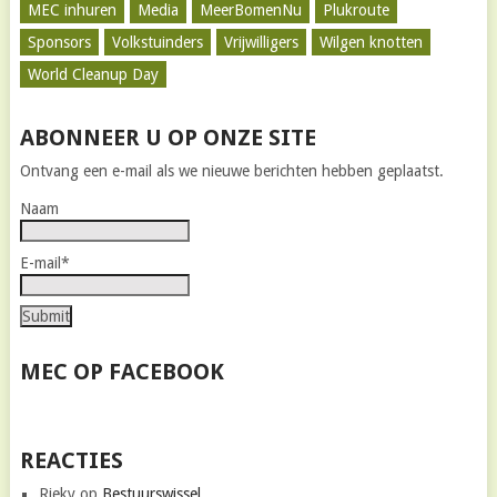
MEC inhuren
Media
MeerBomenNu
Plukroute
Sponsors
Volkstuinders
Vrijwilligers
Wilgen knotten
World Cleanup Day
ABONNEER U OP ONZE SITE
Ontvang een e-mail als we nieuwe berichten hebben geplaatst.
Naam
E-mail*
MEC OP FACEBOOK
REACTIES
Rieky
op
Bestuurswissel