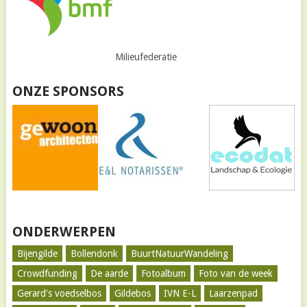
Milieufederatie
ONZE SPONSORS
ONDERWERPEN
Bijengilde
Bollendonk
BuurtNatuurWandeling
Crowdfunding
De aarde
Fotoalbum
Foto van de week
Gerard's voedselbos
Gildebos
IVN E-L
Laarzenpad