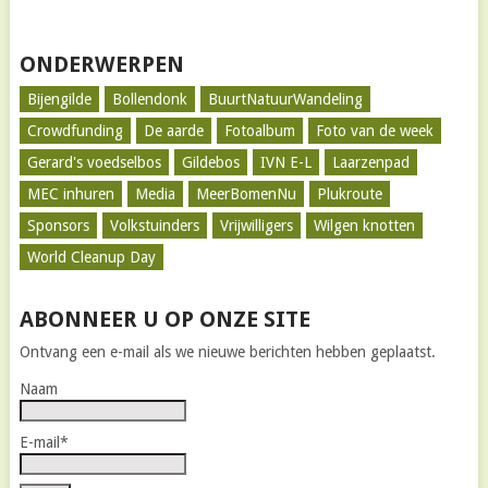
ONDERWERPEN
Bijengilde
Bollendonk
BuurtNatuurWandeling
Crowdfunding
De aarde
Fotoalbum
Foto van de week
Gerard's voedselbos
Gildebos
IVN E-L
Laarzenpad
MEC inhuren
Media
MeerBomenNu
Plukroute
Sponsors
Volkstuinders
Vrijwilligers
Wilgen knotten
World Cleanup Day
ABONNEER U OP ONZE SITE
Ontvang een e-mail als we nieuwe berichten hebben geplaatst.
Naam
E-mail*