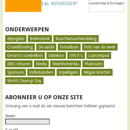
ONDERWERPEN
Bijengilde
Bollendonk
BuurtNatuurWandeling
Crowdfunding
De aarde
Fotoalbum
Foto van de week
Gerard's voedselbos
Gildebos
IVN E-L
Laarzenpad
MEC inhuren
Media
MeerBomenNu
Plukroute
Sponsors
Volkstuinders
Vrijwilligers
Wilgen knotten
World Cleanup Day
ABONNEER U OP ONZE SITE
Ontvang een e-mail als we nieuwe berichten hebben geplaatst.
Naam
E-mail*