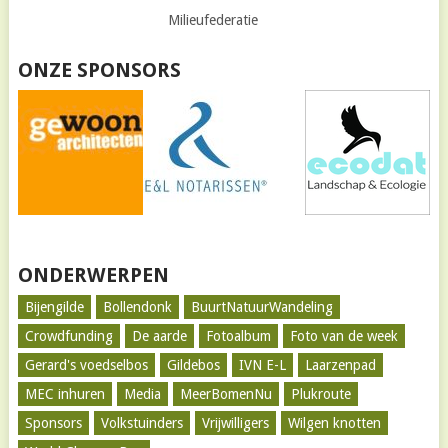
Milieufederatie
ONZE SPONSORS
ONDERWERPEN
Bijengilde
Bollendonk
BuurtNatuurWandeling
Crowdfunding
De aarde
Fotoalbum
Foto van de week
Gerard's voedselbos
Gildebos
IVN E-L
Laarzenpad
MEC inhuren
Media
MeerBomenNu
Plukroute
Sponsors
Volkstuinders
Vrijwilligers
Wilgen knotten