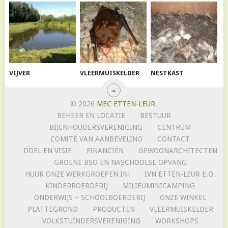
VIJVER
VLEERMUISKELDER
NESTKAST
© 2026
MEC ETTEN-LEUR
.
BEHEER EN LOCATIE
BESTUUR
BIJENHOUDERSVERENIGING
CENTRUM
COMITÉ VAN AANBEVELING
CONTACT
DOEL EN VISIE
FINANCIËN
GEWOONARCHITECTEN
GROENE BSO EN NASCHOOLSE OPVANG
HUUR ONZE WERKGROEPEN IN!
IVN ETTEN-LEUR E.O.
KINDERBOERDERIJ
MILIEUMINICAMPING
ONDERWIJS – SCHOOLBOERDERIJ
ONZE WINKEL
PLATTEGROND
PRODUCTEN
VLEERMUISKELDER
VOLKSTUINDERSVERENIGING
WORKSHOPS