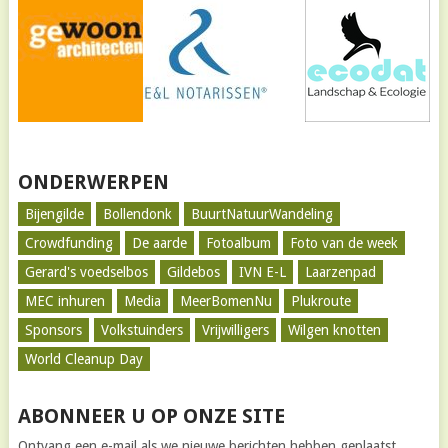
ONDERWERPEN
Bijengilde
Bollendonk
BuurtNatuurWandeling
Crowdfunding
De aarde
Fotoalbum
Foto van de week
Gerard's voedselbos
Gildebos
IVN E-L
Laarzenpad
MEC inhuren
Media
MeerBomenNu
Plukroute
Sponsors
Volkstuinders
Vrijwilligers
Wilgen knotten
World Cleanup Day
ABONNEER U OP ONZE SITE
Ontvang een e-mail als we nieuwe berichten hebben geplaatst.