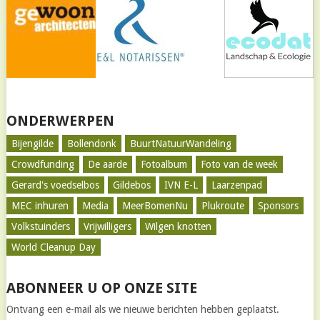
ONDERWERPEN
Bijengilde
Bollendonk
BuurtNatuurWandeling
Crowdfunding
De aarde
Fotoalbum
Foto van de week
Gerard's voedselbos
Gildebos
IVN E-L
Laarzenpad
MEC inhuren
Media
MeerBomenNu
Plukroute
Sponsors
Volkstuinders
Vrijwilligers
Wilgen knotten
World Cleanup Day
ABONNEER U OP ONZE SITE
Ontvang een e-mail als we nieuwe berichten hebben geplaatst.