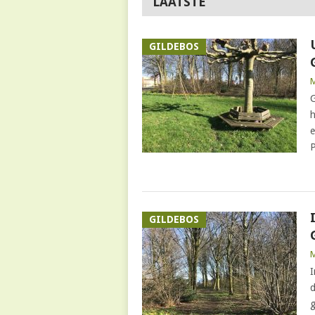
LAATSTE
GILDEBOS
G
h
e
P
GILDEBOS
I
d
g