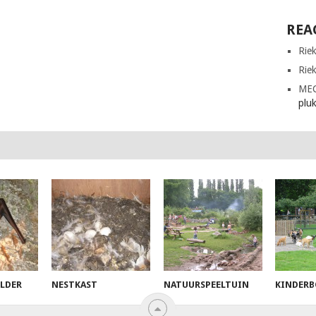
REA
Rie
Rie
ME
plu
ELDER
NESTKAST
NATUURSPEELTUIN
KINDERB