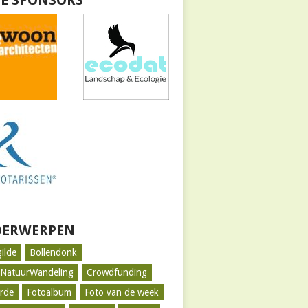
E SPONSORS
ERWERPEN
gilde
Bollendonk
tNatuurWandeling
Crowdfunding
rde
Fotoalbum
Foto van de week