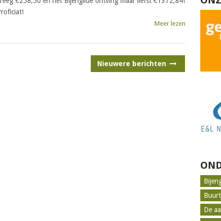
ONZ
reeg €258,50 en het Bijengilde ontving maar liefst €1372,84!
roficiat!
Meer lezen
Nieuwere berichten
OND
Bijen
Buur
De aa