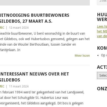
HUU
UITNODIGING BUURTBEWONERS
WER
GILDEBOS, 27 MAART A.S.
Lees h
MEC
|
12 maart 2024
het ME
eachte buurtbewoner, U bent woonachtig in de buurt van
van di
et Gildebos, ook wel Hubertusbos genoemd, gelegen aan het
inde van de Wouter Berthoutlaan, tussen Sander en
KOM
lantijnlaan. In
Op d
Meer lezen
ACT
INTERESSANT NIEUWS OVER HET
GILDEBOS
MEC
|
11 maart 2024
ONZ
n februari 1994 werd ter gelegenheid van het Landjuweel,
at door het Schutsgilde St. Hubertus Leur was
eorganiseerd, het Gildebos aangelegd. Dit bos is gelegen