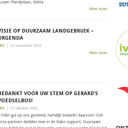
ussen Plantijnlaan, Aletta
Meer lezen
VISIE OP DUURZAAM LANDGEBRUIK –
URGENDA
MEC
|
21 november 2023
Meer lezen
BEDANKT VOOR UW STEM OP GERARD’S
VOEDSELBOS!
MEC
|
21 oktober 2023
 hebt gul op ons gestemd, hartelijk bedankt daarvoor! Ook
nze partners deelden mee in de Rabo-support: Duursaam