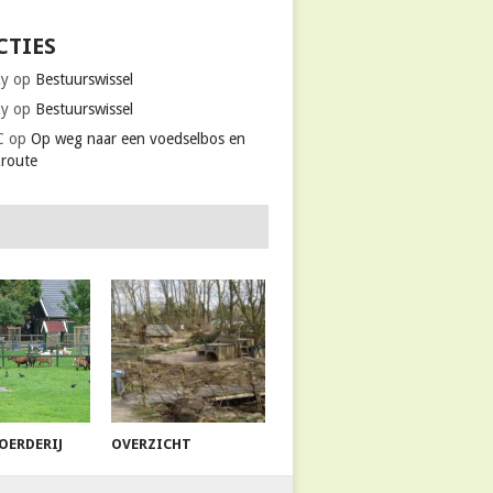
CTIES
ky
op
Bestuurswissel
ky
op
Bestuurswissel
C
op
Op weg naar een voedselbos en
kroute
OERDERIJ
OVERZICHT