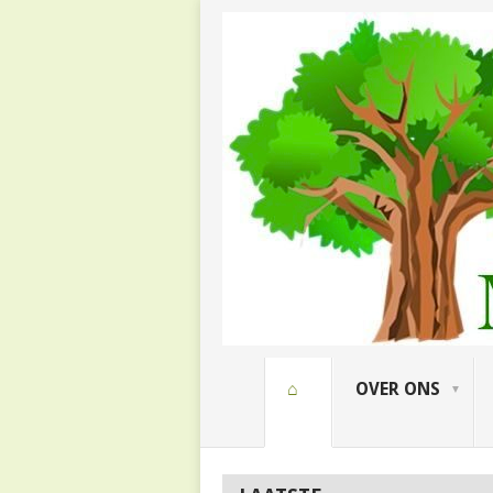
⌂
OVER ONS