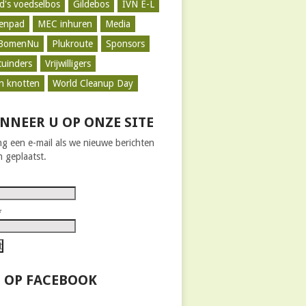
d's voedselbos
Gildebos
IVN E-L
zenpad
MEC inhuren
Media
BomenNu
Plukroute
Sponsors
tuinders
Vrijwilligers
n knotten
World Cleanup Day
NNEER U OP ONZE SITE
g een e-mail als we nieuwe berichten
 geplaatst.
*
 OP FACEBOOK