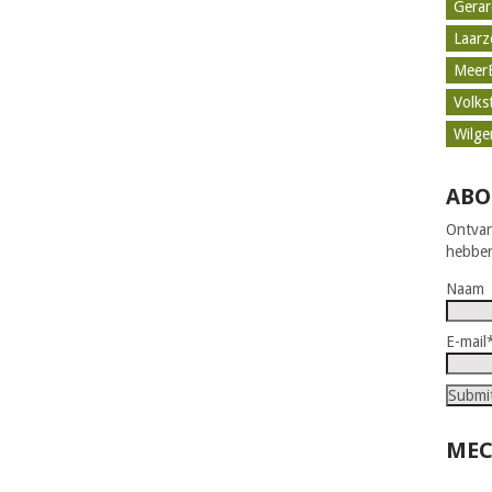
Gerar
Laar
Meer
Volks
Wilge
ABO
Ontvan
hebben
Naam
E-mail
MEC