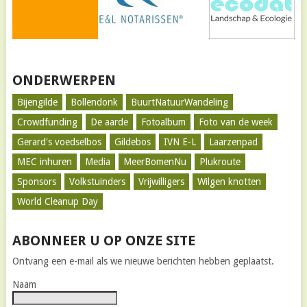
ONDERWERPEN
Bijengilde
Bollendonk
BuurtNatuurWandeling
Crowdfunding
De aarde
Fotoalbum
Foto van de week
Gerard's voedselbos
Gildebos
IVN E-L
Laarzenpad
MEC inhuren
Media
MeerBomenNu
Plukroute
Sponsors
Volkstuinders
Vrijwilligers
Wilgen knotten
World Cleanup Day
ABONNEER U OP ONZE SITE
Ontvang een e-mail als we nieuwe berichten hebben geplaatst.
Naam