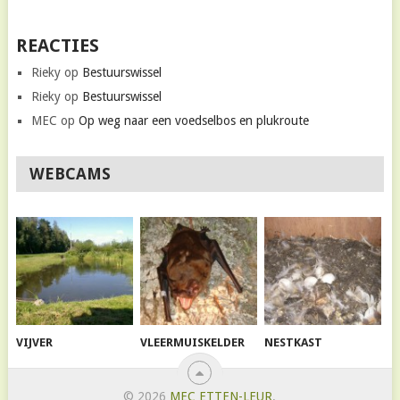
REACTIES
Rieky
op
Bestuurswissel
Rieky
op
Bestuurswissel
MEC
op
Op weg naar een voedselbos en plukroute
WEBCAMS
VIJVER
VLEERMUISKELDER
NESTKAST
© 2026
MEC ETTEN-LEUR
.