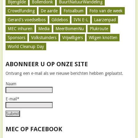
Bijengilde
Bollendonk
BuurtNatuurWandeling
Crowdfunding
De aarde
Fotoalbum
Foto van de week
Gerard's voedselbos
Gildebos
IVN E-L
Laarzenpad
MEC inhuren
Media
MeerBomenNu
Plukroute
Sponsors
Volkstuinders
Vrijwilligers
Wilgen knotten
World Cleanup Day
ABONNEER U OP ONZE SITE
Ontvang een e-mail als we nieuwe berichten hebben geplaatst.
Naam
E-mail*
MEC OP FACEBOOK