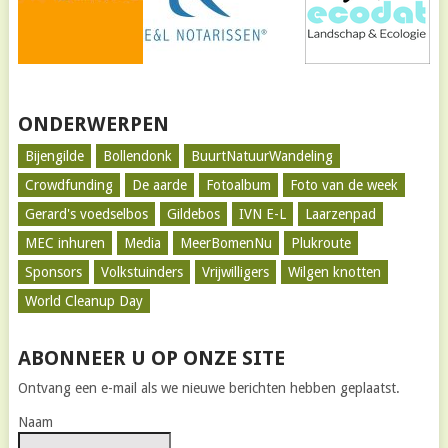
ONDERWERPEN
Bijengilde
Bollendonk
BuurtNatuurWandeling
Crowdfunding
De aarde
Fotoalbum
Foto van de week
Gerard's voedselbos
Gildebos
IVN E-L
Laarzenpad
MEC inhuren
Media
MeerBomenNu
Plukroute
Sponsors
Volkstuinders
Vrijwilligers
Wilgen knotten
World Cleanup Day
ABONNEER U OP ONZE SITE
Ontvang een e-mail als we nieuwe berichten hebben geplaatst.
Naam