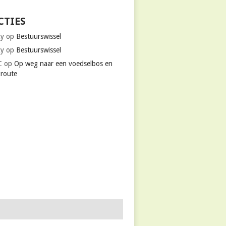
CTIES
ky
op
Bestuurswissel
ky
op
Bestuurswissel
C
op
Op weg naar een voedselbos en
kroute