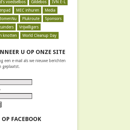
d's voedselbos
Gildebos
IVN E-L
zenpad
MEC inhuren
Media
BomenNu
Plukroute
Sponsors
tuinders
Vrijwilligers
n knotten
World Cleanup Day
NNEER U OP ONZE SITE
g een e-mail als we nieuwe berichten
 geplaatst.
*
 OP FACEBOOK