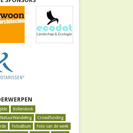
E SPONSORS
ERWERPEN
gilde
Bollendonk
tNatuurWandeling
Crowdfunding
rde
Fotoalbum
Foto van de week