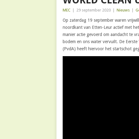
WORLD CLEAN U
MEC
|
29 september 2020
|
Nieuws
|
G
Op zaterdag 19 september waren vrijwil
noordkant van Etten-Leur actief met het
manier actie gevoerd om aandacht te vra
bodem en ons water vervuilt. De Eerst
(PvdA) heeft hiervoor het startschot geg