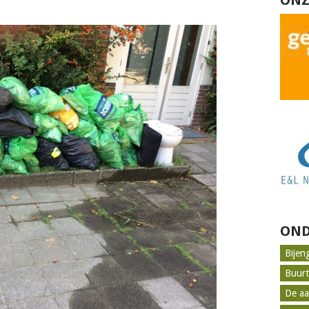
ONZ
OND
Bijen
Buur
De aa