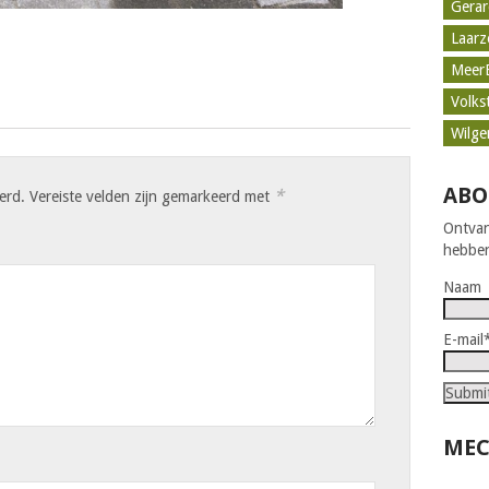
Gerar
Laar
Meer
Volks
Wilge
ABO
*
erd.
Vereiste velden zijn gemarkeerd met
Ontvan
hebben
Naam
E-mail
MEC