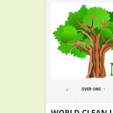
⌂
OVER ONS