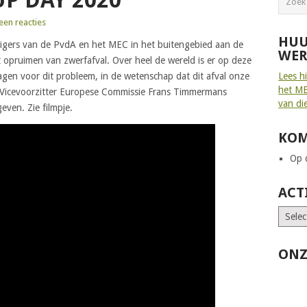
P DAY 2020
een reacties
HUU
ligers van de PvdA en het MEC in het buitengebied aan de
WER
 opruimen van zwerfafval. Over heel de wereld is er op deze
gen voor dit probleem, in de wetenschap dat dit afval onze
Lees h
het ME
e Vicevoorzitter Europese Commissie Frans Timmermans
van di
even. Zie filmpje.
KOM
Op d
ACT
ONZ