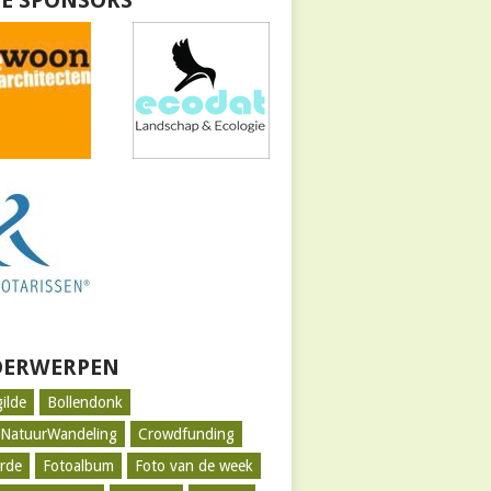
E SPONSORS
ERWERPEN
gilde
Bollendonk
tNatuurWandeling
Crowdfunding
rde
Fotoalbum
Foto van de week