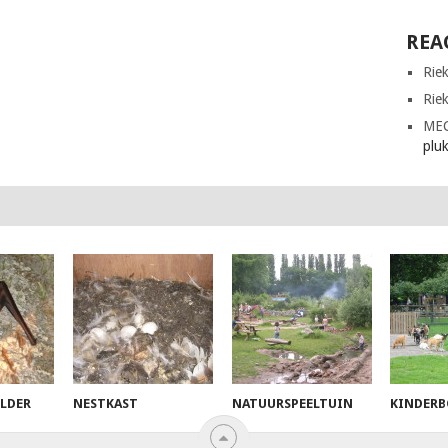
REA
Rie
Rie
ME
plu
ELDER
NESTKAST
NATUURSPEELTUIN
KINDERB