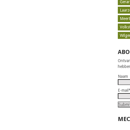
Gerar
Laar
Meer
Volks
Wilge
ABO
Ontvan
hebben
Naam
E-mail
MEC