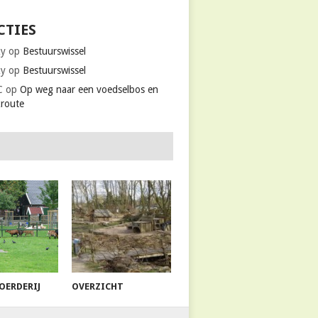
CTIES
ky
op
Bestuurswissel
ky
op
Bestuurswissel
C
op
Op weg naar een voedselbos en
kroute
OERDERIJ
OVERZICHT