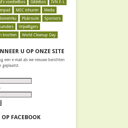
d's voedselbos
Gildebos
IVN E-L
zenpad
MEC inhuren
Media
BomenNu
Plukroute
Sponsors
tuinders
Vrijwilligers
n knotten
World Cleanup Day
NNEER U OP ONZE SITE
g een e-mail als we nieuwe berichten
 geplaatst.
*
 OP FACEBOOK