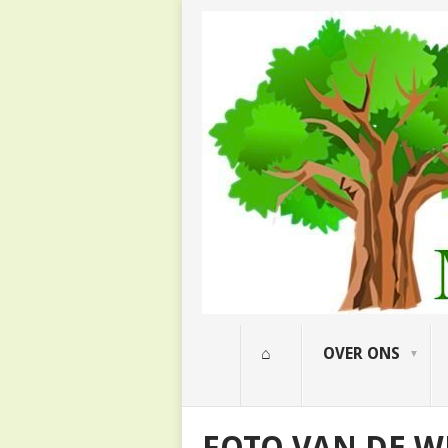
⌂
OVER ONS