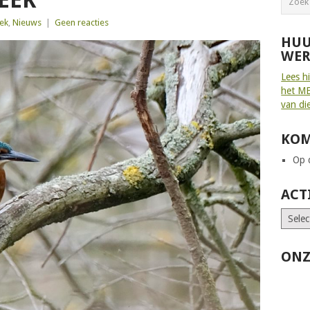
EEK
ek
,
Nieuws
|
Geen reacties
HUU
WER
Lees h
het ME
van di
KOM
Op d
ACT
ONZ