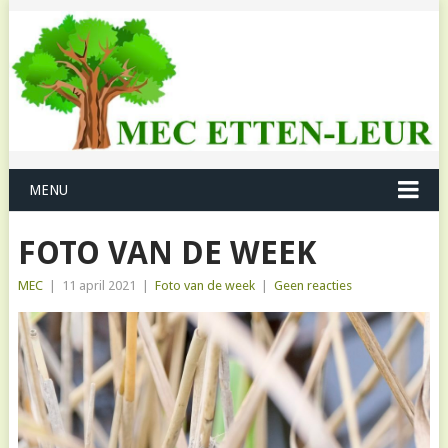
MENU
FOTO VAN DE WEEK
MEC
|
11 april 2021
|
Foto van de week
|
Geen reacties