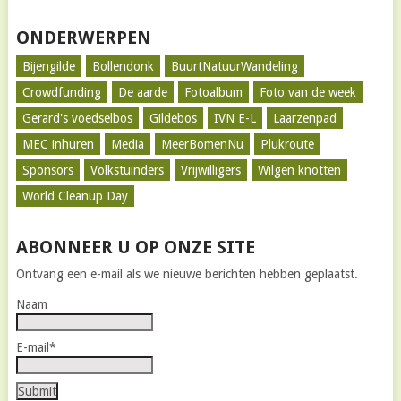
ONDERWERPEN
Bijengilde
Bollendonk
BuurtNatuurWandeling
Crowdfunding
De aarde
Fotoalbum
Foto van de week
Gerard's voedselbos
Gildebos
IVN E-L
Laarzenpad
MEC inhuren
Media
MeerBomenNu
Plukroute
Sponsors
Volkstuinders
Vrijwilligers
Wilgen knotten
World Cleanup Day
ABONNEER U OP ONZE SITE
Ontvang een e-mail als we nieuwe berichten hebben geplaatst.
Naam
E-mail*