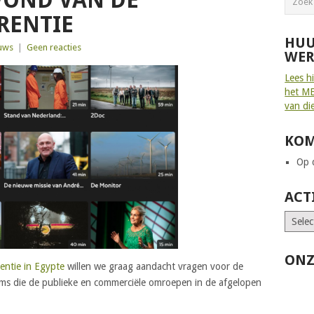
VOND VAN DE
RENTIE
HUU
uws
|
Geen reacties
WER
Lees h
het ME
van di
KOM
Op d
ACT
ONZ
entie in Egypte
willen we graag aandacht vragen voor de
ms die de publieke en commerciële omroepen in de afgelopen