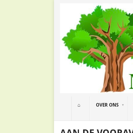
⌂
OVER ONS