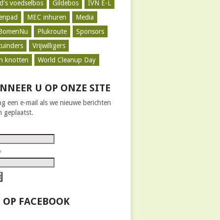
d's voedselbos
Gildebos
IVN E-L
zenpad
MEC inhuren
Media
BomenNu
Plukroute
Sponsors
tuinders
Vrijwilligers
n knotten
World Cleanup Day
NNEER U OP ONZE SITE
g een e-mail als we nieuwe berichten
 geplaatst.
*
 OP FACEBOOK