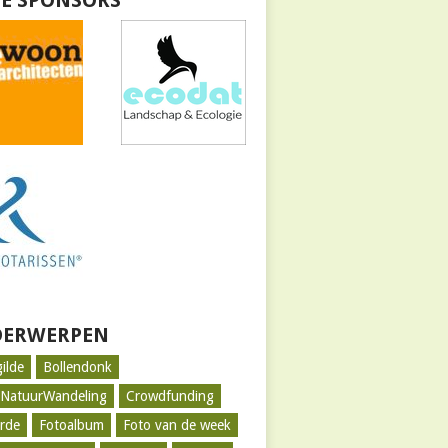
E SPONSORS
ERWERPEN
gilde
Bollendonk
tNatuurWandeling
Crowdfunding
rde
Fotoalbum
Foto van de week