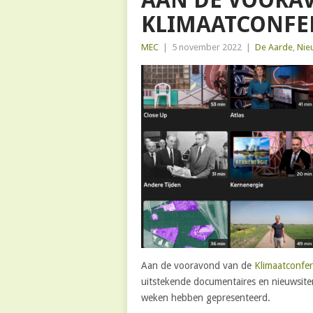
AAN DE VOORA
KLIMAATCONFE
MEC
|
5 november 2022
|
De Aarde
,
Nie
Aan de vooravond van de
Klimaatconfer
uitstekende documentaires en nieuwsite
weken hebben gepresenteerd.