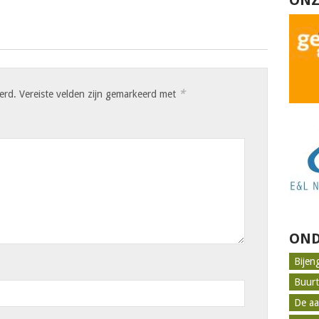
ONZ
*
erd.
Vereiste velden zijn gemarkeerd met
OND
Bijen
Buur
De aa