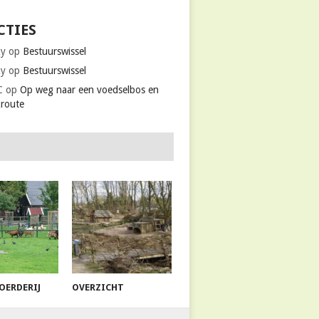
CTIES
ky
op
Bestuurswissel
ky
op
Bestuurswissel
C
op
Op weg naar een voedselbos en
kroute
OERDERIJ
OVERZICHT