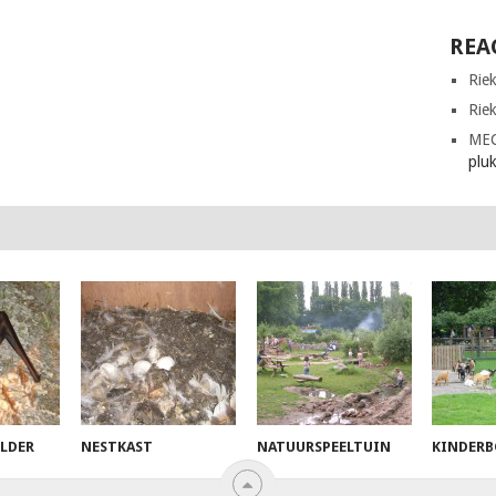
REA
Rie
Rie
ME
plu
ELDER
NESTKAST
NATUURSPEELTUIN
KINDERB