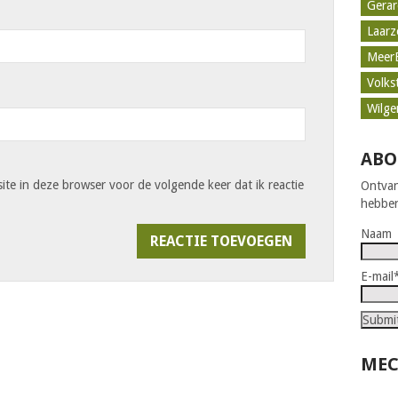
Gerar
Laar
Meer
Volks
Wilge
ABO
ite in deze browser voor de volgende keer dat ik reactie
Ontvan
hebben
Naam
E-mail
MEC