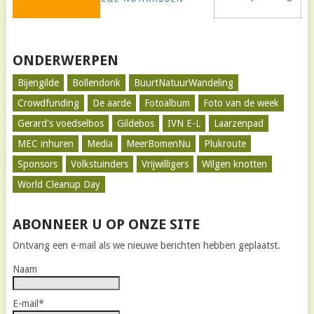
ONDERWERPEN
Bijengilde
Bollendonk
BuurtNatuurWandeling
Crowdfunding
De aarde
Fotoalbum
Foto van de week
Gerard's voedselbos
Gildebos
IVN E-L
Laarzenpad
MEC inhuren
Media
MeerBomenNu
Plukroute
Sponsors
Volkstuinders
Vrijwilligers
Wilgen knotten
World Cleanup Day
ABONNEER U OP ONZE SITE
Ontvang een e-mail als we nieuwe berichten hebben geplaatst.
Naam
E-mail*