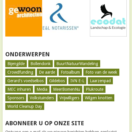
ONDERWERPEN
Bijengilde
Bollendonk
BuurtNatuurWandeling
Crowdfunding
De aarde
Fotoalbum
Foto van de week
Gerard's voedselbos
Gildebos
IVN E-L
Laarzenpad
MEC inhuren
Media
MeerBomenNu
Plukroute
Sponsors
Volkstuinders
Vrijwilligers
Wilgen knotten
World Cleanup Day
ABONNEER U OP ONZE SITE