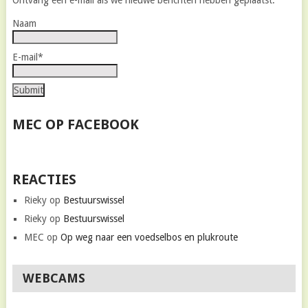
Ontvang een e-mail als we nieuwe berichten hebben geplaatst.
Naam
E-mail*
MEC OP FACEBOOK
REACTIES
Rieky
op
Bestuurswissel
Rieky
op
Bestuurswissel
MEC
op
Op weg naar een voedselbos en plukroute
WEBCAMS