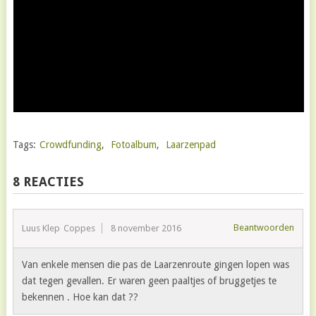
Tags:
Crowdfunding
,
Fotoalbum
,
Laarzenpad
8 REACTIES
Beantwoorden
Luus Klep-Coppes
8 november 2016
Van enkele mensen die pas de Laarzenroute gingen lopen was
dat tegen gevallen. Er waren geen paaltjes of bruggetjes te
bekennen . Hoe kan dat ??