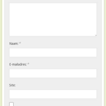
*
Naam:
*
E-mailadres:
Site: