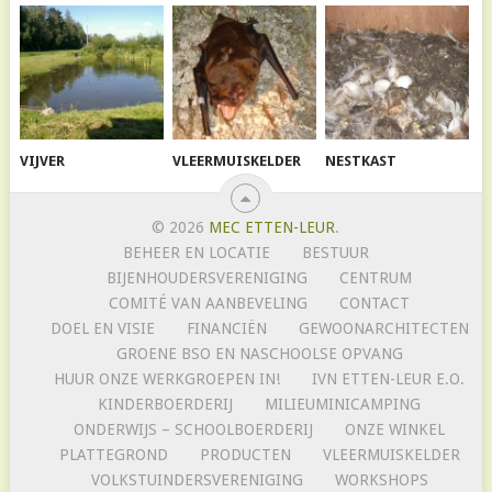
VIJVER
VLEERMUISKELDER
NESTKAST
© 2026
MEC ETTEN-LEUR
.
BEHEER EN LOCATIE
BESTUUR
BIJENHOUDERSVERENIGING
CENTRUM
COMITÉ VAN AANBEVELING
CONTACT
DOEL EN VISIE
FINANCIËN
GEWOONARCHITECTEN
GROENE BSO EN NASCHOOLSE OPVANG
HUUR ONZE WERKGROEPEN IN!
IVN ETTEN-LEUR E.O.
KINDERBOERDERIJ
MILIEUMINICAMPING
ONDERWIJS – SCHOOLBOERDERIJ
ONZE WINKEL
PLATTEGROND
PRODUCTEN
VLEERMUISKELDER
VOLKSTUINDERSVERENIGING
WORKSHOPS