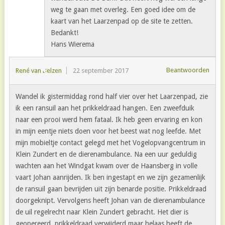
weg te gaan met overleg. Een goed idee om de
kaart van het Laarzenpad op de site te zetten.
Bedankt!
Hans Wierema
Beantwoorden
René van Belzen
22 september 2017
Wandel ik gistermiddag rond half vier over het Laarzenpad, zie
ik een ransuil aan het prikkeldraad hangen. Een zweefduik
naar een prooi werd hem fataal. Ik heb geen ervaring en kon
in mijn eentje niets doen voor het beest wat nog leefde. Met
mijn mobieltje contact gelegd met het Vogelopvangcentrum in
Klein Zundert en de dierenambulance. Na een uur geduldig
wachten aan het Windgat kwam over de Haansberg in volle
vaart Johan aanrijden. Ik ben ingestapt en we zijn gezamenlijk
de ransuil gaan bevrijden uit zijn benarde positie. Prikkeldraad
doorgeknipt. Vervolgens heeft Johan van de dierenambulance
de uil regelrecht naar Klein Zundert gebracht. Het dier is
geopereerd, prikkeldraad verwijderd maar helaas heeft de