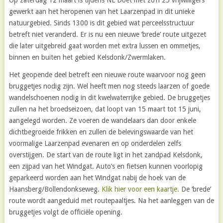
gewerkt aan het heropenen van het Laarzenpad in dit unieke
natuurgebied. Sinds 1300 is dit gebied wat perceelsstructuur
betreft niet veranderd. Er is nu een nieuwe ‘brede’ route uitgezet
die later uitgebreid gaat worden met extra lussen en ommetjes,
binnen en buiten het gebied Kelsdonk/Zwermlaken.
Het geopende deel betreft een nieuwe route waarvoor nog geen
bruggetjes nodig zijn. Wel heeft men nog steeds laarzen of goede
wandelschoenen nodig in dit kwelwaterrijke gebied. De bruggetjes
zullen na het broedseizoen, dat loopt van 15 maart tot 15 juni,
aangelegd worden. Ze voeren de wandelaars dan door enkele
dichtbegroeide frikken en zullen de belevingswaarde van het
voormalige Laarzenpad evenaren en op onderdelen zelfs
overstijgen. De start van de route ligt in het zandpad Kelsdonk,
een zijpad van het Windgat. Auto’s en fietsen kunnen voorlopig
geparkeerd worden aan het Windgat nabij de hoek van de
Haansberg/Bollendonkseweg.
Klik hier voor een kaartje.
De ‘brede’
route wordt aangeduid met routepaaltjes. Na het aanleggen van de
bruggetjes volgt de officiële opening.